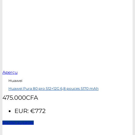
Aperçu
Huawei
Huawei Pura 80 pro 512+12G 6,8 pouces 5170 mAh
475.000
CFA
EUR
:
€772
Ajouter au panier