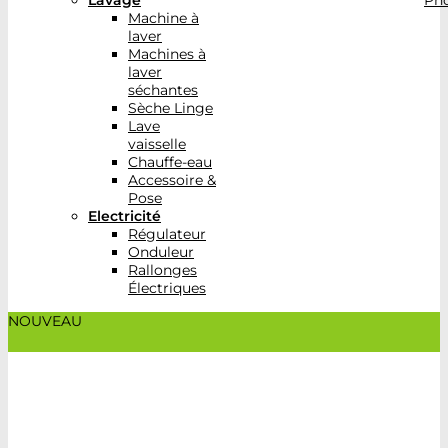
Lavage
Pho
Machine à
laver
Machines à
laver
séchantes
Sèche Linge
Lave
vaisselle
Chauffe-eau
Accessoire &
Pose
Electricité
Régulateur
Onduleur
Rallonges
Électriques
NOUVEAU