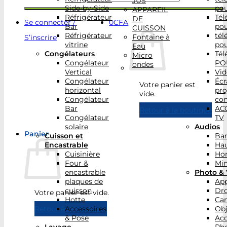
JUS
Side-by-Side
po
APPAREIL
Réfrigérateur
Tél
DE
Se connecter /
0
CFA
Bar
po
CUISSON
Réfrigérateur
tél
Fontaine à
S’inscrire
vitrine
po
Eau
Congélateurs
Tél
Micro
Congélateur
PO
ondes
Vertical
Vid
Congélateur
Écr
Votre panier est
horizontal
pro
vide.
Congélateur
con
Bar
AC
Retour à la boutique
Congélateur
TV
solaire
Audios
Panier
Cuisson et
Bar
Encastrable
Hau
Cuisinière
Ho
Four &
Min
encastrable
Photo & 
plaques de
App
cuisson
Dr
Votre panier est vide.
Hotte
Ca
Accessoires
Obj
Retour à la boutique
& Pose
Acc