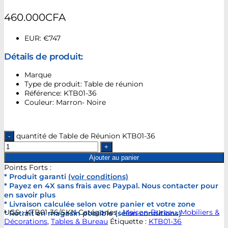
460.000
CFA
EUR
:
€747
Détails de produit:
Marque
Type de produit: Table de réunion
Référence: KTB01-36
Couleur: Marron- Noire
quantité de Table de Réunion KTB01-36
Ajouter au panier
Points Forts :
* Produit garanti
(voir conditions)
* Payez en 4X sans frais avec Paypal. Nous contacter pour
en savoir plus
* Livraison calculée selon votre panier et votre zone
UGS :
KTB01-36/SKN
Catégories :
Maison-Bureau
,
Mobiliers &
* Retrait en magasin possible (selon conditions)
Décorations
,
Tables & Bureau
Étiquette :
KTB01-36