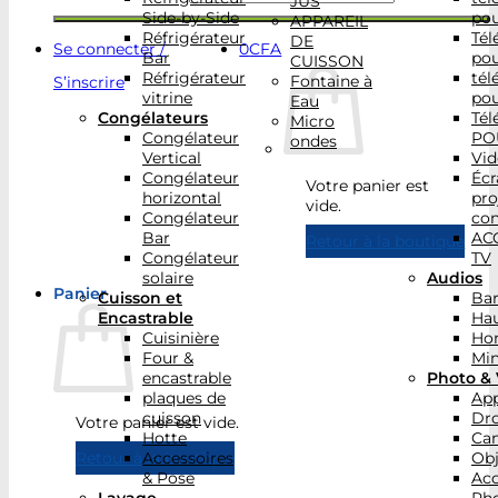
JUS
Side-by-Side
po
APPAREIL
Réfrigérateur
Tél
DE
Se connecter /
0
CFA
Bar
po
CUISSON
Réfrigérateur
tél
Fontaine à
S’inscrire
vitrine
po
Eau
Congélateurs
Tél
Micro
Congélateur
PO
ondes
Vertical
Vid
Congélateur
Écr
Votre panier est
horizontal
pro
vide.
Congélateur
con
Bar
AC
Retour à la boutique
Congélateur
TV
solaire
Audios
Panier
Cuisson et
Bar
Encastrable
Hau
Cuisinière
Ho
Four &
Min
encastrable
Photo & 
plaques de
App
cuisson
Dr
Votre panier est vide.
Hotte
Ca
Accessoires
Obj
Retour à la boutique
& Pose
Acc