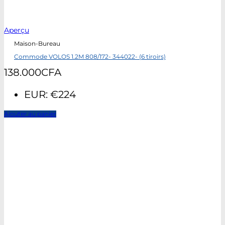
Aperçu
Maison-Bureau
Commode VOLOS 1.2M 808/172- 344022- (6 tiroirs)
138.000
CFA
EUR
:
€224
Ajouter au panier