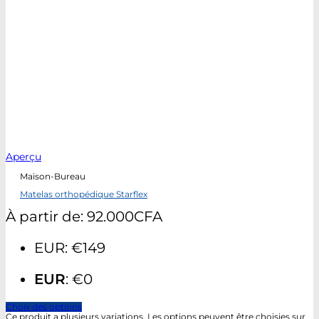
Aperçu
Maison-Bureau
Matelas orthopédique Starflex
À partir de:
92.000
CFA
EUR
:
€149
EUR
:
€0
Choix des options
Ce produit a plusieurs variations. Les options peuvent être choisies sur