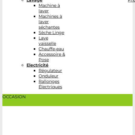
Lavage
Pho
Machine à
laver
Machines à
laver
séchantes
Sèche Linge
Lave
vaisselle
Chauffe-eau
Accessoire &
Pose
Electricité
Régulateur
Onduleur
Rallonges
Électriques
OCCASION