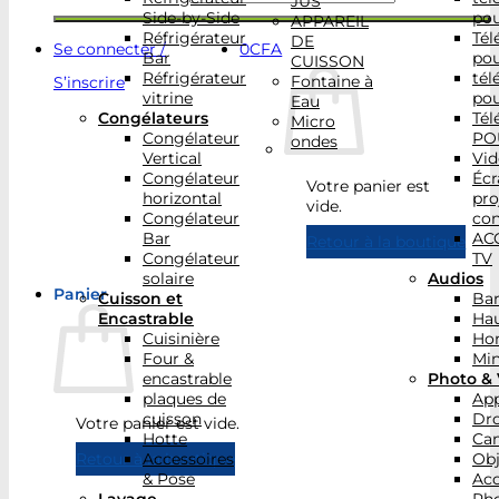
JUS
Side-by-Side
po
APPAREIL
Réfrigérateur
Tél
DE
Se connecter /
0
CFA
Bar
po
CUISSON
Réfrigérateur
tél
Fontaine à
S’inscrire
vitrine
po
Eau
Congélateurs
Tél
Micro
Congélateur
PO
ondes
Vertical
Vid
Congélateur
Écr
Votre panier est
horizontal
pro
vide.
Congélateur
con
Bar
AC
Retour à la boutique
Congélateur
TV
solaire
Audios
Panier
Cuisson et
Bar
Encastrable
Hau
Cuisinière
Ho
Four &
Min
encastrable
Photo & 
plaques de
App
cuisson
Dr
Votre panier est vide.
Hotte
Ca
Accessoires
Obj
Retour à la boutique
& Pose
Acc