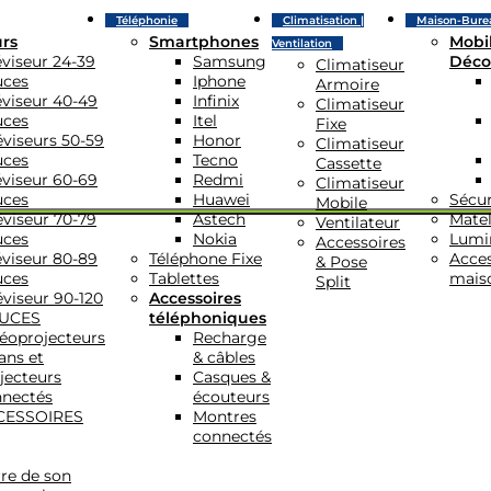
Téléphonie
Climatisation |
Maison-Bure
urs
Smartphones
Mobil
Ventilation
éviseur 24-39
Samsung
Déco
Climatiseur
uces
Iphone
Armoire
éviseur 40-49
Infinix
Climatiseur
uces
Itel
Fixe
éviseurs 50-59
Honor
Climatiseur
uces
Tecno
Cassette
éviseur 60-69
Redmi
Climatiseur
uces
Huawei
Sécur
Mobile
éviseur 70-79
Astech
Matel
Ventilateur
uces
Nokia
Lumi
Accessoires
éviseur 80-89
Téléphone Fixe
Acces
& Pose
uces
Tablettes
mais
Split
éviseur 90-120
Accessoires
UCES
téléphoniques
éoprojecteurs
Recharge
ans et
& câbles
jecteurs
Casques &
nectés
écouteurs
CESSOIRES
Montres
connectés
re de son