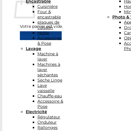
Encastrable
Hau
Cuisinière
Ho
Four &
Min
encastrable
Photo & 
plaques de
App
Votre panier est vide.
cuisson
Dr
Hotte
Ca
Retour à la boutique
Accessoires
Obj
& Pose
Acc
Lavage
Pho
Machine à
laver
Machines à
laver
séchantes
Sèche Linge
Lave
vaisselle
Chauffe-eau
Accessoire &
Pose
Electricité
Régulateur
Onduleur
Rallonges