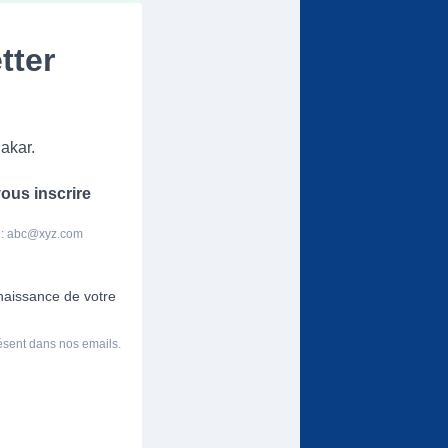
tter
akar.
ous inscrire
 :
abc@xyz.com
nnaissance de votre
résent dans nos emails.