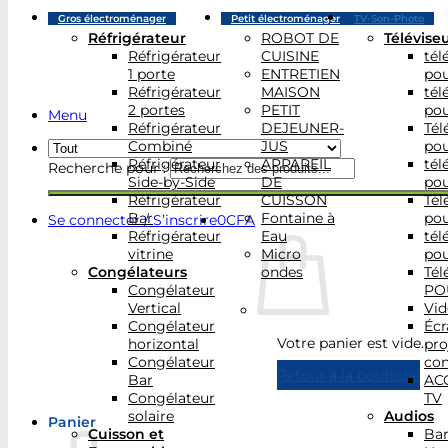
Gros électroménager
Petit électroménager
TV-Son-Photo
Réfrigérateur
ROBOT DE
Télévise
Réfrigérateur
CUISINE
tél
1 porte
ENTRETIEN
po
Réfrigérateur
MAISON
tél
2 portes
PETIT
po
Menu
Réfrigérateur
DEJEUNER-
Tél
Combiné
JUS
po
Réfrigérateur
APPAREIL
tél
Recherche pour :
Side-by-Side
DE
po
Réfrigérateur
CUISSON
Tél
Bar
Fontaine à
po
Se connecter / S’inscrire
0
CFA
Réfrigérateur
Eau
tél
vitrine
Micro
po
Congélateurs
ondes
Tél
Congélateur
PO
Vertical
Vid
Congélateur
Écr
Votre panier est vide.
horizontal
pro
Congélateur
con
Retour à la boutique
Bar
AC
Congélateur
TV
solaire
Audios
Panier
Cuisson et
Bar