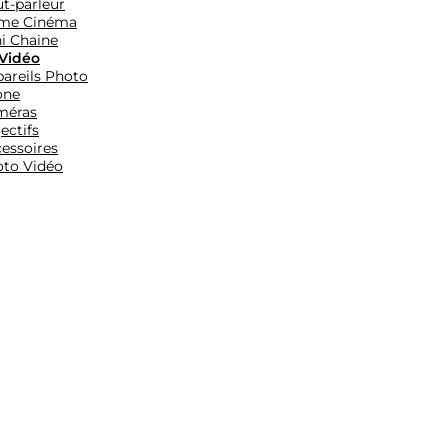
t-parleur
me Cinéma
i Chaine
Vidéo
areils Photo
one
méras
ectifs
essoires
to Vidéo