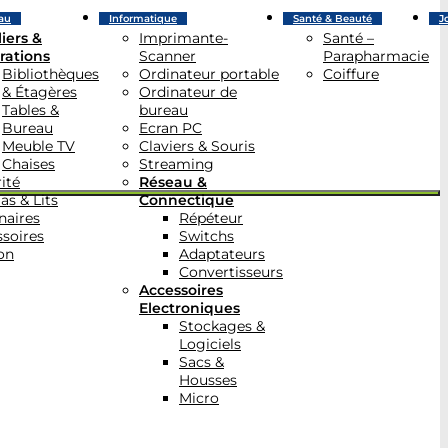
au
Informatique
Santé & Beauté
J
iers &
Imprimante-
Santé –
rations
Scanner
Parapharmacie
Bibliothèques
Ordinateur portable
Coiffure
& Étagères
Ordinateur de
Tables &
bureau
Bureau
Ecran PC
Meuble TV
Claviers & Souris
Chaises
Streaming
ité
Réseau &
as & Lits
Connectique
naires
Répéteur
soires
Switchs
on
Adaptateurs
Convertisseurs
Accessoires
Electroniques
Stockages &
Logiciels
Sacs &
Housses
Micro