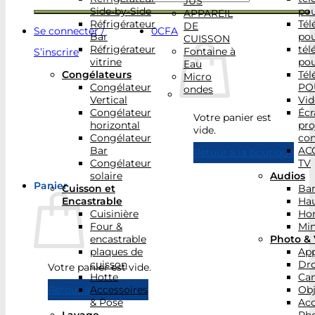
JUS
Side-by-Side
po
APPAREIL
Réfrigérateur
Tél
DE
Se connecter /
0
CFA
Bar
po
CUISSON
Réfrigérateur
tél
Fontaine à
S’inscrire
vitrine
po
Eau
Congélateurs
Tél
Micro
Congélateur
PO
ondes
Vertical
Vid
Congélateur
Écr
Votre panier est
horizontal
pro
vide.
Congélateur
con
Bar
AC
Retour à la boutique
Congélateur
TV
solaire
Audios
Panier
Cuisson et
Bar
Encastrable
Hau
Cuisinière
Ho
Four &
Min
encastrable
Photo & 
plaques de
App
cuisson
Dr
Votre panier est vide.
Hotte
Ca
Accessoires
Obj
Retour à la boutique
& Pose
Acc