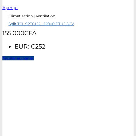
Aperçu
Climatisation | Ventilation
Split TCL SPTCL12 – 12000 BTU 1.5CV
155.000
CFA
EUR
:
€252
Ajouter au panier