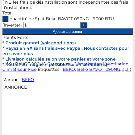
( NB les frais de désinstallation sont indépendantes des frais
d'installation).
Total
quantité de Split Beko BAVOT 090NG - 9000 BTU
(Inverter)
Ajouter au panier
Points Forts :
* Produit garanti
(voir conditions)
* Payez en 4X sans frais avec Paypal. Nous contacter pour
en savoir plus
* Livraison calculée selon votre panier et votre zone
UGS :
BAVOT 090NG
Catégories :
Climatisation | Ventilation
,
* Retrait en magasin possible (selon conditions)
Climatiseur Fixe
Étiquettes :
BEKO
,
Beko BAVOT 090NG
,
split
Marque :
BEKO
ANNONCE