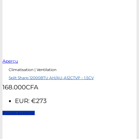
Aperçu
Climatisation | Ventilation
Split Sharp 12000BTU AH/AU-A12CTVP – 1.5CV
168.000
CFA
EUR
:
€273
Ajouter au panier