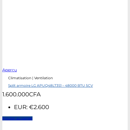
Aperçu
Climatisation | Ventilation
Split armoire LG APUQ48LT3S1 – 48000 BTU 5CV
1.600.000
CFA
EUR
:
€2.600
Ajouter au panier