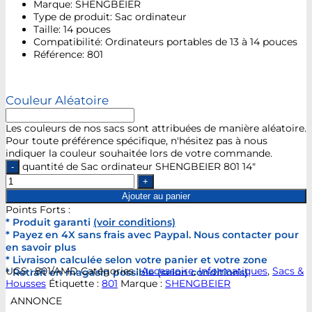
Marque: SHENGBEIER
Type de produit: Sac ordinateur
Taille: 14 pouces
Compatibilité: Ordinateurs portables de 13 à 14 pouces
Référence: 801
Couleur Aléatoire
Les couleurs de nos sacs sont attribuées de manière aléatoire.
Pour toute préférence spécifique, n'hésitez pas à nous
indiquer la couleur souhaitée lors de votre commande.
quantité de Sac ordinateur SHENGBEIER 801 14"
Ajouter au panier
Points Forts :
* Produit garanti
(voir conditions)
* Payez en 4X sans frais avec Paypal. Nous contacter pour
en savoir plus
* Livraison calculée selon votre panier et votre zone
UGS :
801/AMD
Catégories :
Accessoire
,
Informatiques
,
Sacs &
* Retrait en magasin possible (selon conditions)
Housses
Étiquette :
801
Marque :
SHENGBEIER
ANNONCE