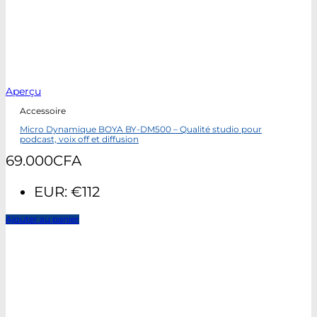
Aperçu
Accessoire
Micro Dynamique BOYA BY-DM500 – Qualité studio pour
podcast, voix off et diffusion
69.000
CFA
EUR
:
€112
Ajouter au panier