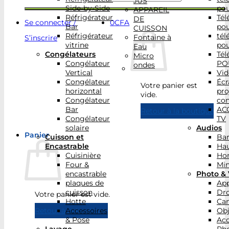
JUS
Side-by-Side
po
APPAREIL
Réfrigérateur
Tél
DE
Se connecter /
0
CFA
Bar
po
CUISSON
Réfrigérateur
tél
Fontaine à
S’inscrire
vitrine
po
Eau
Congélateurs
Tél
Micro
Congélateur
PO
ondes
Vertical
Vid
Congélateur
Écr
Votre panier est
horizontal
pro
vide.
Congélateur
con
Bar
AC
Retour à la boutique
Congélateur
TV
solaire
Audios
Panier
Cuisson et
Bar
Encastrable
Hau
Cuisinière
Ho
Four &
Min
encastrable
Photo & 
plaques de
App
cuisson
Dr
Votre panier est vide.
Hotte
Ca
Accessoires
Obj
Retour à la boutique
& Pose
Acc