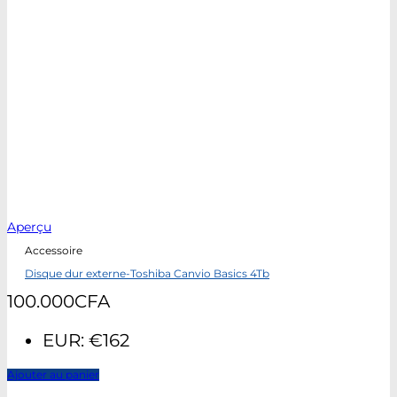
Aperçu
Accessoire
Disque dur externe-Toshiba Canvio Basics 4Tb
100.000
CFA
EUR
:
€162
Ajouter au panier