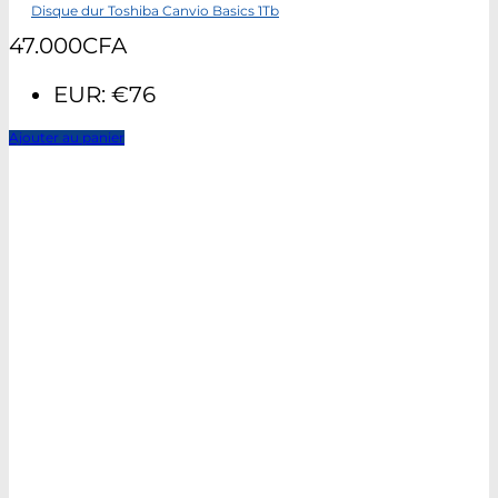
Disque dur Toshiba Canvio Basics 1Tb
47.000
CFA
EUR
:
€76
Ajouter au panier