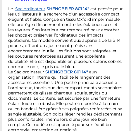
Le
Sac ordinateur
SHENGBEIER 801 14″
est pensée pour
les utilisateurs à la recherche d’un accessoire compact,
élégant et fiable. Conçue en tissu Oxford imperméable,
elle protège efficacement contre les éclaboussures et
les rayures. Son intérieur est rembourré pour absorber
les chocs et préserver l’ordinateur des impacts
quotidiens. Ce modèle convient aux appareils de 13 à 14
pouces, offrant un ajustement précis sans
encombrement inutile. Les finitions sont soignées, et
les coutures renforcées assurent une excellente
durabilité. Elle est disponible en plusieurs coloris sobres
comme le noir, le gris ou le bleu.
Le Sac ordinateur
SHENGBEIER 801 14″
aun
organisation interne qui facilite le rangement des
accessoires essentiels. Une poche principale accueille
l’ordinateur, tandis que des compartiments secondaires
permettent de glisser chargeur, souris, stylos ou
documents. Le contenu est sécurisé par une fermeture
éclair fluide et robuste. Elle peut être portée à la main
ou en bandoulière grâce à ses poignées renforcées et sa
sangle ajustable. Son poids léger rend les déplacements
plus confortables, même lors d’une journée bien
remplie. Ce modèle est apprécié pour son équilibre
entre style, protection et praticité.