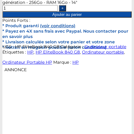
génération - 256Go - RAM 16Go - 14"
Ajouter au panier
Points Forts :
* Produit garanti
(voir conditions)
* Payez en 4X sans frais avec Paypal. Nous contacter pour
en savoir plus
* Livraison calculée selon votre panier et votre zone
UGS :
HP EliteBook 840 G8
Catégorie :
Ordinateur portable
* Retrait en magasin possible (selon conditions)
Étiquettes :
HP
,
HP EliteBook 840 G8
,
Ordinateur portable
,
Ordinateur Portable HP
Marque :
HP
ANNONCE