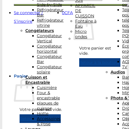
JUS
Side-by-Side
po
APPAREIL
Réfrigérateur
Tél
DE
Se connecter /
0
CFA
Bar
po
CUISSON
Réfrigérateur
tél
Fontaine à
S’inscrire
vitrine
po
Eau
Congélateurs
Tél
Micro
Congélateur
PO
ondes
Vertical
Vid
Congélateur
Écr
Votre panier est
horizontal
pro
vide.
Congélateur
con
Bar
AC
Retour à la boutique
Congélateur
TV
solaire
Audios
Panier
Cuisson et
Bar
Encastrable
Hau
Cuisinière
Ho
Four &
Min
encastrable
Photo & 
plaques de
App
cuisson
Dr
Votre panier est vide.
Hotte
Ca
Accessoires
Obj
Retour à la boutique
& Pose
Acc