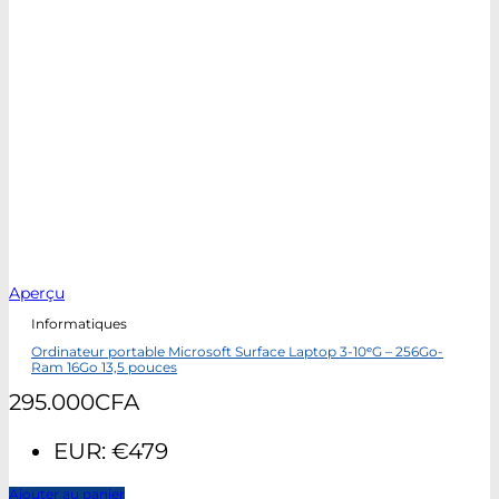
Aperçu
Informatiques
Ordinateur portable Microsoft Surface Laptop 3-10ᵉG – 256Go-
Ram 16Go 13,5 pouces
295.000
CFA
EUR
:
€479
Ajouter au panier