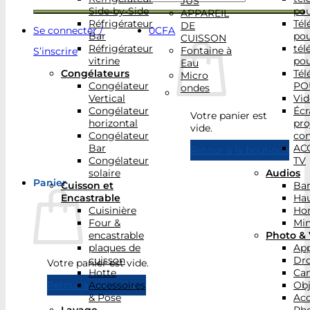
JUS
Side-by-Side
po
APPAREIL
Réfrigérateur
Tél
DE
Se connecter /
0
CFA
Bar
po
CUISSON
Réfrigérateur
tél
Fontaine à
S’inscrire
vitrine
po
Eau
Congélateurs
Tél
Micro
Congélateur
PO
ondes
Vertical
Vid
Congélateur
Écr
Votre panier est
horizontal
pro
vide.
Congélateur
con
Bar
AC
Retour à la boutique
Congélateur
TV
solaire
Audios
Panier
Cuisson et
Bar
Encastrable
Hau
Cuisinière
Ho
Four &
Min
encastrable
Photo & 
plaques de
App
cuisson
Dr
Votre panier est vide.
Hotte
Ca
Accessoires
Obj
Retour à la boutique
& Pose
Acc