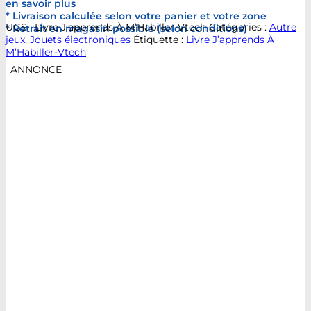
en savoir plus
* Livraison calculée selon votre panier et votre zone
UGS :
Livre J’apprends À M’Habiller-Vtech
Catégories :
Autre
* Retrait en magasin possible (selon conditions)
jeux
,
Jouets électroniques
Étiquette :
Livre J’apprends À
M’Habiller-Vtech
ANNONCE