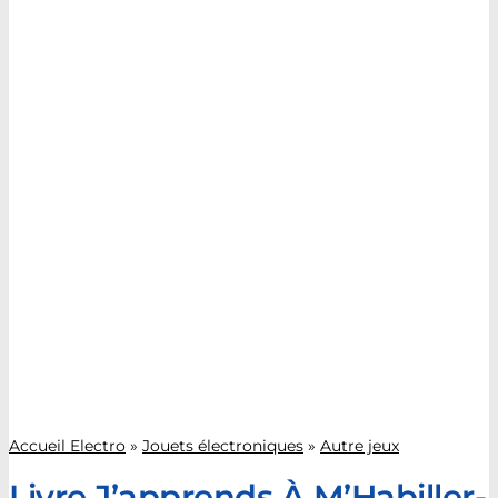
Accueil Electro
»
Jouets électroniques
»
Autre jeux
Livre J’apprends À M’Habiller-