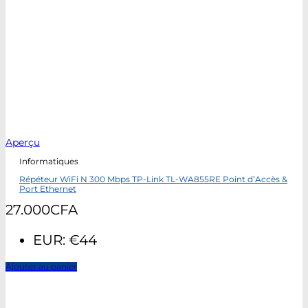
Aperçu
Informatiques
Répéteur WiFi N 300 Mbps TP-Link TL-WA855RE Point d’Accès &
Port Ethernet
27.000
CFA
EUR
:
€44
Ajouter au panier