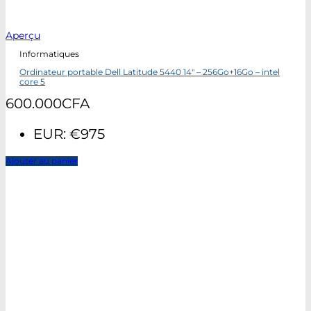
Aperçu
Informatiques
Ordinateur portable Dell Latitude 5440 14″ – 256Go+16Go – intel
core 5
600.000
CFA
EUR
:
€975
Ajouter au panier