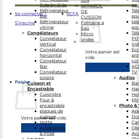
JUS
Side-by-Side
po
APPAREIL
Réfrigérateur
Tél
DE
Se connecter /
0
CFA
Bar
po
CUISSON
Réfrigérateur
tél
Fontaine à
S’inscrire
vitrine
po
Eau
Congélateurs
Tél
Micro
Congélateur
PO
ondes
Vertical
Vid
Congélateur
Écr
Votre panier est
horizontal
pro
vide.
Congélateur
con
Bar
AC
Retour à la boutique
Congélateur
TV
solaire
Audios
Panier
Cuisson et
Bar
Encastrable
Hau
Cuisinière
Ho
Four &
Min
encastrable
Photo & 
plaques de
App
cuisson
Dr
Votre panier est vide.
Hotte
Ca
Accessoires
Obj
Retour à la boutique
& Pose
Acc