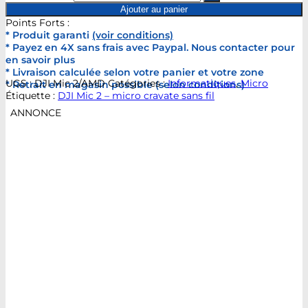
Ajouter au panier
Points Forts :
* Produit garanti
(voir conditions)
* Payez en 4X sans frais avec Paypal. Nous contacter pour
en savoir plus
* Livraison calculée selon votre panier et votre zone
UGS :
DJI Mic 2/AMD
Catégories :
Informatiques
,
Micro
* Retrait en magasin possible (selon conditions)
Étiquette :
DJI Mic 2 – micro cravate sans fil
ANNONCE