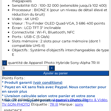
mégapixels
Sensibilité ISO : 100–32 000 (extensible jusqu’à 102 400)
Processeur : BIONZ X (pour un niveau de détail élevé et
réduction du bruit)
Vidéo : 4K UHD
Viseur : Tru-Finder OLED Quad-VGA, 3 686 400 points
Écran : LCD TFT 3″ inclinable
Connectivité : Wi-Fi, Bluetooth, NFC
Ports : USB-C (5 Gb/s)
Slots mémoire : 2 slots pour carte mémoire (dont 1
compatible UHS-II)
Objectifs : Système d’objectifs interchangeables de type
E
quantité de Appareil Photo Hybride Sony-Alpha 7R III
Ajouter au panier
Points Forts :
* Produit garanti
(voir conditions)
* Payez en 4X sans frais avec Paypal. Nous contacter pour
en savoir plus
* Livraison calculée selon votre panier et votre zone
UGS :
7R III/AMD
Catégories :
Appareils Photo
,
Photo & Vidéo
,
* Retrait en magasin possible (selon conditions)
TV-SON-PHOTO
Étiquette :
7R III
Marque :
sony
ANNONCE