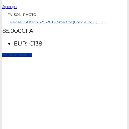
Aperçu
TV-SON-PHOTO
Téléviseur Astech 32″ 32GT – Smart tv (Google Tv) (QLED)
85.000
CFA
EUR
:
€138
Ajouter au panier