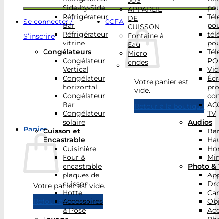
JUS
Side-by-Side
po
APPAREIL
Réfrigérateur
Tél
DE
Se connecter /
0
CFA
Bar
po
CUISSON
Réfrigérateur
tél
Fontaine à
S’inscrire
vitrine
po
Eau
Congélateurs
Tél
Micro
Congélateur
PO
ondes
Vertical
Vid
Congélateur
Écr
Votre panier est
horizontal
pro
vide.
Congélateur
con
Bar
AC
Retour à la boutique
Congélateur
TV
solaire
Audios
Panier
Cuisson et
Bar
Encastrable
Hau
Cuisinière
Ho
Four &
Min
encastrable
Photo & 
plaques de
App
cuisson
Dr
Votre panier est vide.
Hotte
Ca
Accessoires
Obj
Retour à la boutique
& Pose
Acc