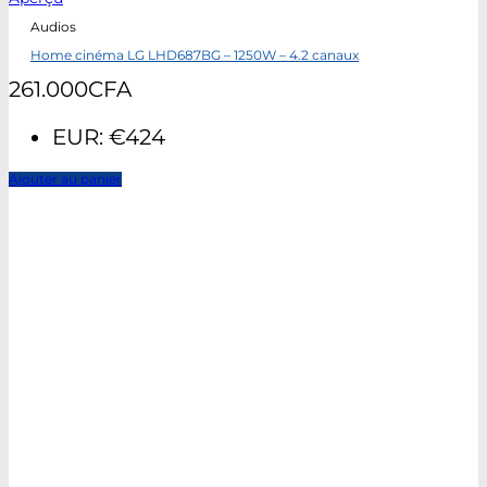
Audios
Home cinéma LG LHD687BG – 1250W – 4.2 canaux
261.000
CFA
EUR
:
€424
Ajouter au panier