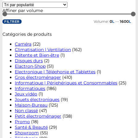
Affiner par volume
Volume:
0
L
—
1600
L
FILTRER
Catégories de produits
Caméra
(22)
Climatisation | Ventilation
(162)
Détente et Bien-être
(1)
Disques durs
(2)
Elactron-Shop
(51)
Electronique | Téléphonie et Tablettes
(1)
Gros électroménager
(410)
Informatique | Périphériques et Consommables
(25)
Informatiques
(186)
Jeux vidéo
(1)
Jouets électroniques
(19)
Maison-Bureau
(125)
Non classé
(47)
Petit électroménager
(138)
Promo
(18)
Santé & Beauté
(29)
Showroom
(55)