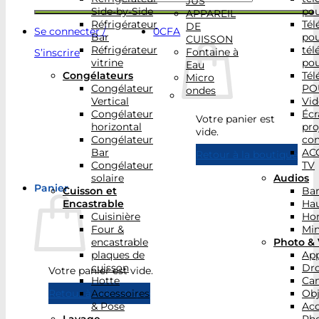
JUS
Side-by-Side
po
APPAREIL
Réfrigérateur
Tél
DE
Se connecter /
0
CFA
Bar
po
CUISSON
Réfrigérateur
tél
Fontaine à
S’inscrire
vitrine
po
Eau
Congélateurs
Tél
Micro
Congélateur
PO
ondes
Vertical
Vid
Congélateur
Écr
Votre panier est
horizontal
pro
vide.
Congélateur
con
Bar
AC
Retour à la boutique
Congélateur
TV
solaire
Audios
Panier
Cuisson et
Bar
Encastrable
Hau
Cuisinière
Ho
Four &
Min
encastrable
Photo & 
plaques de
App
cuisson
Dr
Votre panier est vide.
Hotte
Ca
Accessoires
Obj
Retour à la boutique
& Pose
Acc