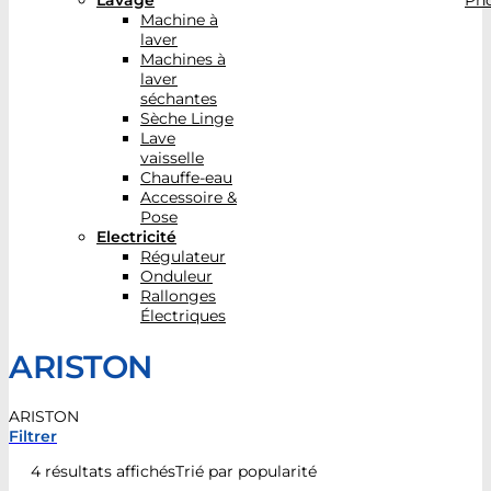
Lavage
Pho
Machine à
laver
Machines à
laver
séchantes
Sèche Linge
Lave
vaisselle
Chauffe-eau
Accessoire &
Pose
Electricité
Régulateur
Onduleur
Rallonges
Électriques
ARISTON
ARISTON
Filtrer
4 résultats affichés
Trié par popularité